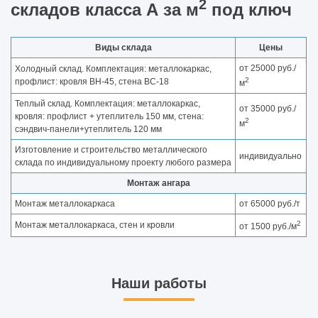
2
складов класса А за м
под ключ
Виды склада
Цены
от 25000 руб./
Холодный склад. Комплектация: металлокаркас,
2
профлист: кровля ВН-45, стена ВС-18
м
Теплый склад. Комплектация: металлокаркас,
от 35000 руб./
кровля: профлист + утеплитель 150 мм, стена:
2
м
сэндвич-панели+утеплитель 120 мм
Изготовление и строительство металлического
индивидуально
склада по индивидуальному проекту любого размера
Монтаж ангара
Монтаж металлокаркаса
от 65000 руб./т
2
Монтаж металлокаркаса, стен и кровли
от 1500 руб./м
Наши работы