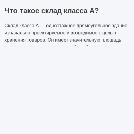
Что такое склад класса А?
Склад класса А ― одноэтажное прямоугольное здание,
изначально проектируемое и возводимое с целью
хранения товаров. Он имеет значительную площадь
складского помещения и способен обеспечить
сохранность большинства видов ТМЦ, в том числе с
высокими требованиями к условиям хранения.
Быстровозводимое здание строится из надежных
облегченных металлоконструкций высокой жесткости и
сэндвич-панелей.
Склад обладает современной удобной
инфраструктурой, которая упрощает и оптимизирует
процессы погрузки-разгрузки, сортировки товаров,
управления комплексом, обеспечивает высокую
степень безопасности. Еще на этапе проектирования