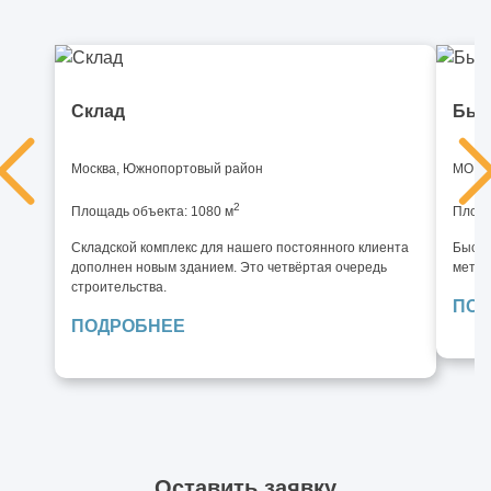
Склад
Быс
Москва, Южнопортовый район
МО, И
2
Площадь объекта: 1080 м
Площа
Складской комплекс для нашего постоянного клиента
Быстр
дополнен новым зданием. Это четвёртая очередь
метал
строительства.
ПОД
ПОДРОБНЕЕ
Оставить заявку