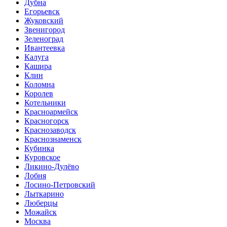
Дубна
Егорьевск
Жуковский
Звенигород
Зеленоград
Ивантеевка
Калуга
Кашира
Клин
Коломна
Королев
Котельники
Красноармейск
Красногорск
Краснозаводск
Краснознаменск
Кубинка
Куровское
Ликино-Дулёво
Лобня
Лосино-Петровский
Лыткарино
Люберцы
Можайск
Москва