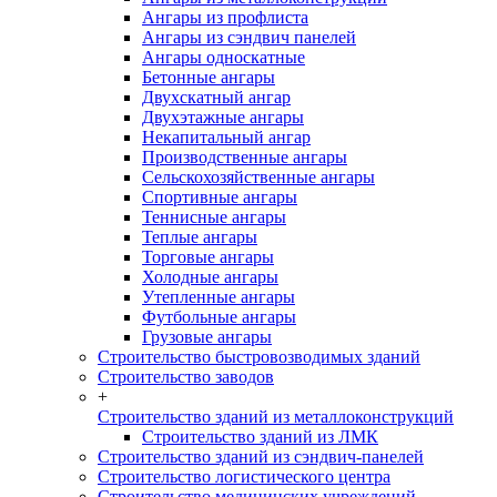
Ангары из профлиста
Ангары из сэндвич панелей
Ангары односкатные
Бетонные ангары
Двухскатный ангар
Двухэтажные ангары
Некапитальный ангар
Производственные ангары
Сельскохозяйственные ангары
Спортивные ангары
Теннисные ангары
Теплые ангары
Торговые ангары
Холодные ангары
Утепленные ангары
Футбольные ангары
Грузовые ангары
Строительство быстровозводимых зданий
Строительство заводов
+
Строительство зданий из металлоконструкций
Строительство зданий из ЛМК
Строительство зданий из сэндвич-панелей
Строительство логистического центра
Строительство медицинских учреждений