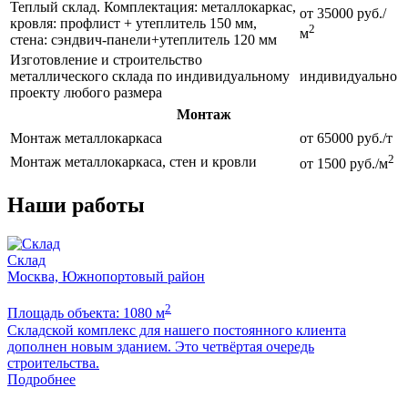
Теплый склад. Комплектация: металлокаркас,
от 35000 руб./
кровля: профлист + утеплитель 150 мм,
2
м
стена: сэндвич-панели+утеплитель 120 мм
Изготовление и строительство
металлического склада по индивидуальному
индивидуально
проекту любого размера
Монтаж
Монтаж металлокаркаса
от 65000 руб./т
2
Монтаж металлокаркаса, стен и кровли
от 1500 руб./м
Наши работы
Склад
Москва, Южнопортовый район
2
Площадь объекта: 1080 м
П
Складской комплекс для нашего постоянного клиента
Б
дополнен новым зданием. Это четвёртая очередь
м
строительства.
Подробнее