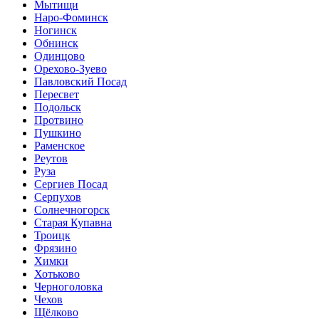
Мытищи
Наро-Фоминск
Ногинск
Обнинск
Одинцово
Орехово-Зуево
Павловский Посад
Пересвет
Подольск
Протвино
Пушкино
Раменское
Реутов
Руза
Сергиев Посад
Серпухов
Солнечногорск
Старая Купавна
Троицк
Фрязино
Химки
Хотьково
Черноголовка
Чехов
Щёлково