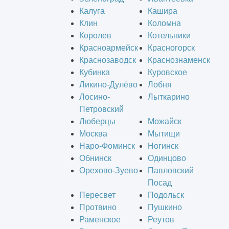
Калуга
Кашира
Клин
Коломна
Королев
Котельники
Красноармейск
Красногорск
Краснозаводск
Краснознаменск
Кубинка
Куровское
Ликино-Дулёво
Лобня
Лосино-
Лыткарино
Петровский
Люберцы
Можайск
Москва
Мытищи
Наро-Фоминск
Ногинск
Обнинск
Одинцово
Орехово-Зуево
Павловский
Посад
Пересвет
Подольск
Протвино
Пушкино
Раменское
Реутов