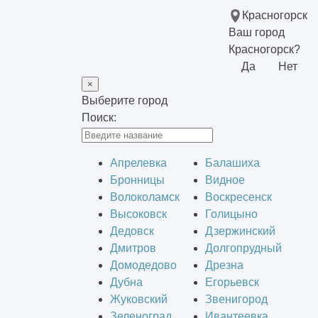
Красногорск
Ваш город
Красногорск?
Да
Нет
×
Выберите город
Поиск:
Апрелевка
Балашиха
Бронницы
Видное
Волоколамск
Воскресенск
Высоковск
Голицыно
Дедовск
Дзержинский
Дмитров
Долгопрудный
Домодедово
Дрезна
Дубна
Егорьевск
Жуковский
Звенигород
Зеленоград
Ивантеевка