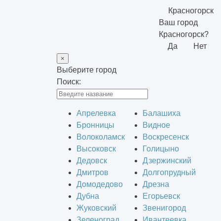
Красногорск
Ваш город
Красногорск?
Да
Нет
×
Выберите город
Поиск:
Апрелевка
Балашиха
Бронницы
Видное
Волоколамск
Воскресенск
Высоковск
Голицыно
Дедовск
Дзержинский
Дмитров
Долгопрудный
Домодедово
Дрезна
Дубна
Егорьевск
Жуковский
Звенигород
Зеленоград
Ивантеевка