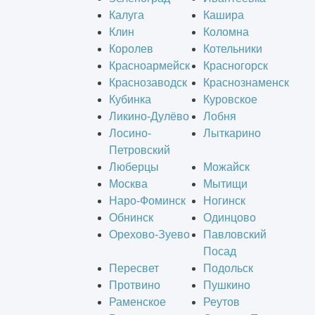
Калуга
Кашира
Клин
Коломна
Королев
Котельники
Красноармейск
Красногорск
Краснозаводск
Краснознаменск
Кубинка
Куровское
Ликино-Дулёво
Лобня
Лосино-
Лыткарино
Петровский
Люберцы
Можайск
Москва
Мытищи
Наро-Фоминск
Ногинск
Обнинск
Одинцово
Орехово-Зуево
Павловский
Посад
Пересвет
Подольск
Протвино
Пушкино
Раменское
Реутов