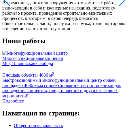
Возведение здания или сооружения - это комплекс работ,
включающий в себя инженерные изыскания, подготовку
рабочего проекта, проведение строительно-монтажных
процессов, к которым, в свою очередь относятся
общестроительная часть, погрузка-разгрузка, транспортировка
и введение здания в эксплуатацию.
Наши работы
Многофункциональный центр
МО, Павловская Слобода
М
2
Площадь объекта: 4686 м
П
Быстровозводимый многофункциональный центр общей
Л
площадью 4686 кв.м спроектированный и построенный для
м
проведения концертов, представлений и других массовых
мероприятий.
Подробнее
Навигация по странице:
Общестроительная часть