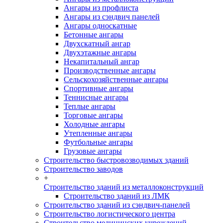
Ангары из профлиста
Ангары из сэндвич панелей
Ангары односкатные
Бетонные ангары
Двухскатный ангар
Двухэтажные ангары
Некапитальный ангар
Производственные ангары
Сельскохозяйственные ангары
Спортивные ангары
Теннисные ангары
Теплые ангары
Торговые ангары
Холодные ангары
Утепленные ангары
Футбольные ангары
Грузовые ангары
Строительство быстровозводимых зданий
Строительство заводов
+
Строительство зданий из металлоконструкций
Строительство зданий из ЛМК
Строительство зданий из сэндвич-панелей
Строительство логистического центра
Строительство медицинских учреждений