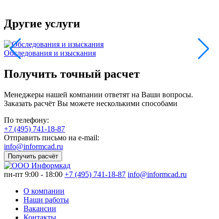
Другие услуги
Обследования и изыскания
П
Получить точный расчет
Менеджеры нашей компании ответят на Ваши вопросы.
Заказать расчёт Вы можете несколькими способами
По телефону:
+7 (495) 741-18-87
Отправить письмо на e-mail:
info@informcad.ru
Получить расчёт
пн-пт 9:00 - 18:00
+7 (495) 741-18-87
info@informcad.ru
О компании
Наши работы
Вакансии
Контакты