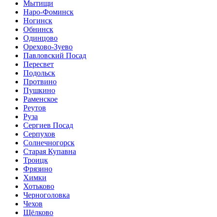
Мытищи
Наро-Фоминск
Ногинск
Обнинск
Одинцово
Орехово-Зуево
Павловский Посад
Пересвет
Подольск
Протвино
Пушкино
Раменское
Реутов
Руза
Сергиев Посад
Серпухов
Солнечногорск
Старая Купавна
Троицк
Фрязино
Химки
Хотьково
Черноголовка
Чехов
Щёлково