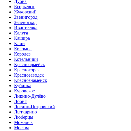
Дубна
Егорьевск
Жуковский
Звенигород
Зеленоград
Ивантеевка
Калуга
Кашира
Клин
Коломна
Королев
Котельники
Красноармейск
Красногорск
Краснозаводск
Краснознаменск
Кубинка
Куровское
Ликино-Дулёво
Лобня
Лосино-Петровский
Лыткарино
Люберцы
Можайск
Москва