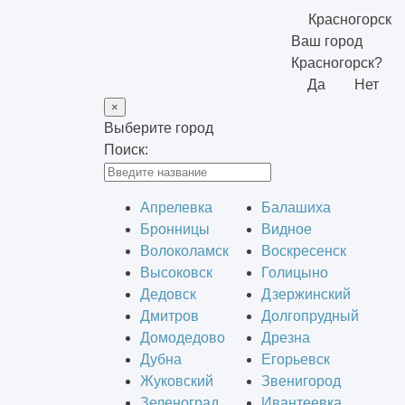
Красногорск
Ваш город
Красногорск?
Да
Нет
×
Выберите город
Поиск:
Апрелевка
Балашиха
Бронницы
Видное
Волоколамск
Воскресенск
Высоковск
Голицыно
Дедовск
Дзержинский
Дмитров
Долгопрудный
Домодедово
Дрезна
Дубна
Егорьевск
Жуковский
Звенигород
Зеленоград
Ивантеевка