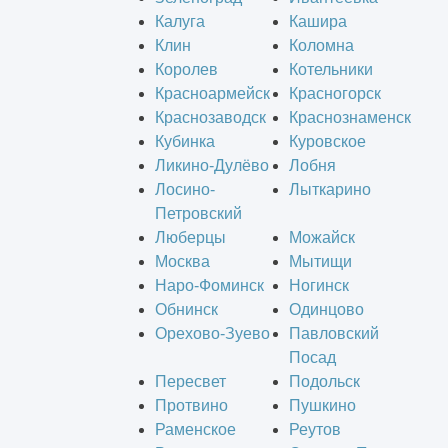
Калуга
Кашира
Клин
Коломна
Королев
Котельники
Красноармейск
Красногорск
Краснозаводск
Краснознаменск
Кубинка
Куровское
Ликино-Дулёво
Лобня
Лосино-
Лыткарино
Петровский
Люберцы
Можайск
Москва
Мытищи
Наро-Фоминск
Ногинск
Обнинск
Одинцово
Орехово-Зуево
Павловский
Посад
Пересвет
Подольск
Протвино
Пушкино
Раменское
Реутов