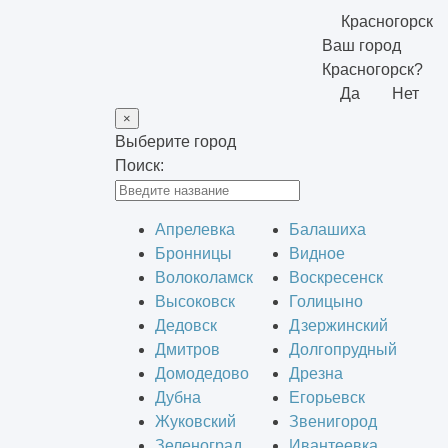
Красногорск
Ваш город
Красногорск?
Да
Нет
×
Выберите город
Поиск:
Апрелевка
Балашиха
Бронницы
Видное
Волоколамск
Воскресенск
Высоковск
Голицыно
Дедовск
Дзержинский
Дмитров
Долгопрудный
Домодедово
Дрезна
Дубна
Егорьевск
Жуковский
Звенигород
Зеленоград
Ивантеевка