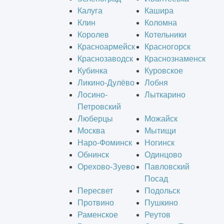
Калуга
Кашира
Клин
Коломна
Королев
Котельники
Красноармейск
Красногорск
Краснозаводск
Краснознаменск
Кубинка
Куровское
Ликино-Дулёво
Лобня
Лосино-
Лыткарино
Петровский
Люберцы
Можайск
Москва
Мытищи
Наро-Фоминск
Ногинск
Обнинск
Одинцово
Орехово-Зуево
Павловский
Посад
Пересвет
Подольск
Протвино
Пушкино
Раменское
Реутов