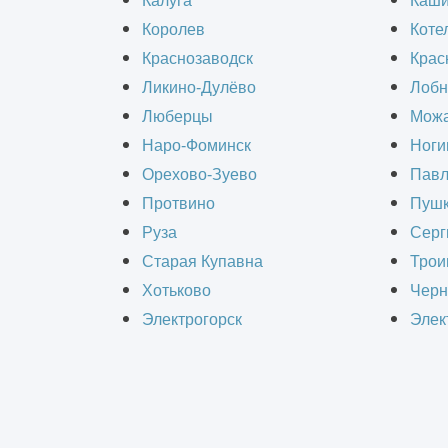
Калуга
Каш
Королев
Коте
Визуализация интерье
Краснозаводск
Крас
Ликино-Дулёво
Лобн
Люберцы
Можа
Реализована визуализация интерьера
Наро-Фоминск
Ноги
клиники.
Орехово-Зуево
Павл
Протвино
Пушк
Выполнение предпроектных прорабо
Руза
Серг
для стоматологии, подбор оптимальн
Старая Купавна
Трои
Хотьково
Черн
Состав работ :
Электрогорск
Элек
Визуализация
3D-моделирование