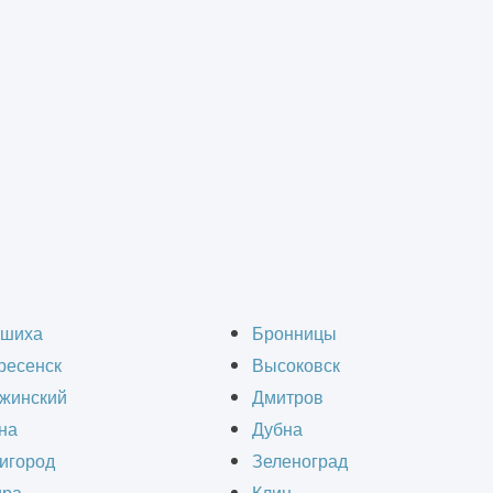
й стоматологической клиники
терьера помещений с
шиха
Бронницы
ресенск
Высоковск
клиники
жинский
Дмитров
на
Дубна
игород
Зеленоград