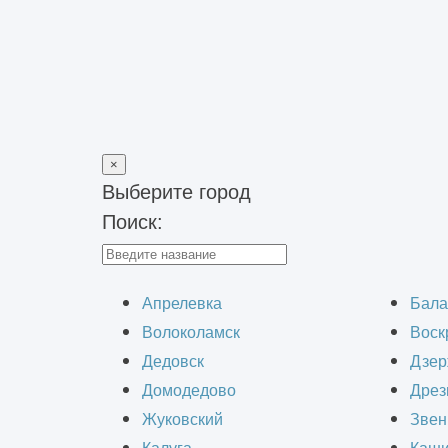
×
Выберите город
Поиск:
Главная
>
Наши работы
>
Визуализация интерьера помещени
Визуализация ин
Апрелевка
Бала
Волоколамск
Воск
Дедовск
Дзер
Домодедово
Дрез
Жуковский
Звен