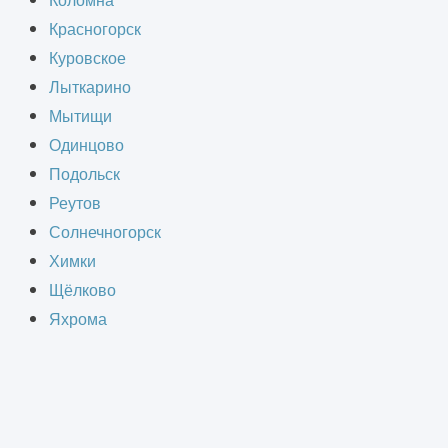
Коломна
Красногорск
Куровское
Лыткарино
Мытищи
ерационной стоматологической
Одинцово
Подольск
Реутов
вание специализированной мебели
Солнечногорск
Химки
Щёлково
Яхрома