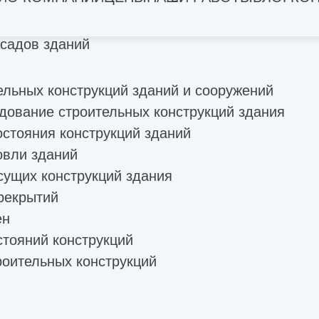
льного ремонта
асадов
садов зданий
ельных конструкций зданий и сооружений
дование строительных конструкций здания
остояния конструкций зданий
овли зданий
сущих конструкций здания
рекрытий
ен
стояний конструкций
роительных конструкций