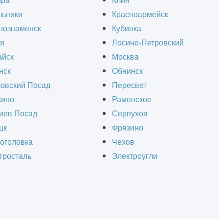
ира
Клин
льники
Красноармейск
ра
нознаменск
Кубинка
я
Лосино-Петровский
йск
Москва
 холла, терапии, ренгеновского кабинета и оп
нск
Обнинск
овский Посад
Пересвет
ино
Раменское
ток каждого помещения клиники, 3D-моделиро
иев Посад
Серпухов
ой цветовой гаммы, настройка и рендер сцен.
цк
Фрязино
оголовка
Чехов
тросталь
Электроугли