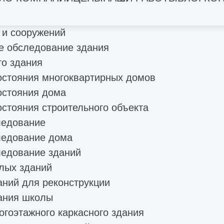
дование
 и сооружений
е обследование здания
о здания
остояния многоквартирных домов
остояния дома
стояния строительного объекта
ледование
ледование дома
ледование зданий
лых зданий
аний для реконструкции
ания школы
гоэтажного каркасного здания