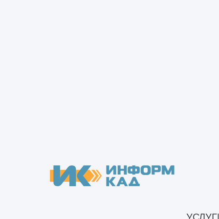
Вопрос-ответ
Услуги
Обследования и изыскания
3Д сканирование зданий и сооруж
Инженерные изыскания
Инженерные изыскания фунда
Обследование оснований и фунда
Визуальное обследование фу
Обследование свайных фунд
Обследование фундамента
Обследование фундамента д
Обследование фундамента ча
УСЛУГ