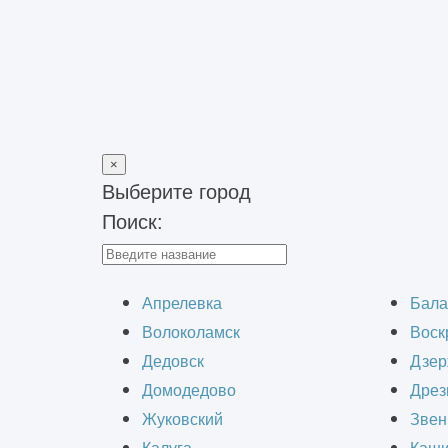
×
Выберите город
Поиск:
Главная
>
Наши работы
>
Склад
Апрелевка
Бала
Волоколамск
Воск
Дедовск
Дзер
Домодедово
Дрез
Жуковский
Звен