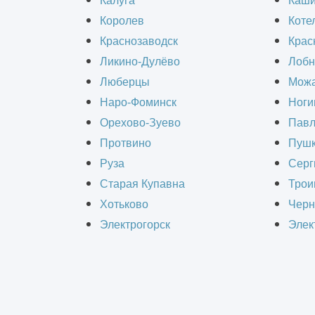
Калуга
Каш
Королев
Коте
Краснозаводск
Крас
Ликино-Дулёво
Лобн
Люберцы
Можа
Наро-Фоминск
Ноги
Орехово-Зуево
Павл
Протвино
Пушк
Руза
Серг
Старая Купавна
Трои
Хотьково
Черн
Электрогорск
Элек