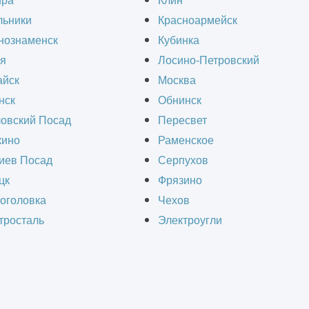
ира
Клин
льники
Красноармейск
нознаменск
Кубинка
я
Лосино-Петровский
йск
Москва
нск
Обнинск
овский Посад
Пересвет
ино
Раменское
иев Посад
Серпухов
цк
Фрязино
оголовка
Чехов
тросталь
Электроугли