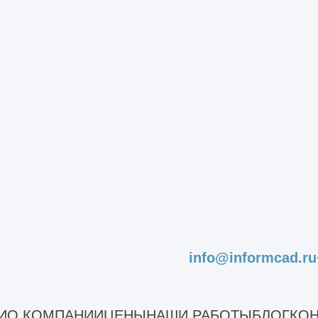
ений
мента
ментов зданий
ндаментов
аментов
info@informcad.ru
ома
стного дома
И
О КОМПАНИИ
ЦЕНЫ
НАШИ РАБОТЫ
БЛОГ
КОН