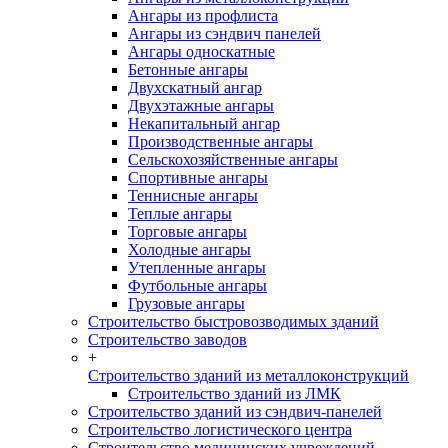
Ангары из профлиста
Ангары из сэндвич панелей
Ангары односкатные
Бетонные ангары
Двухскатный ангар
Двухэтажные ангары
Некапитальный ангар
Производственные ангары
Сельскохозяйственные ангары
Спортивные ангары
Теннисные ангары
Теплые ангары
Торговые ангары
Холодные ангары
Утепленные ангары
Футбольные ангары
Грузовые ангары
Строительство быстровозводимых зданий
Строительство заводов
+
Строительство зданий из металлоконструкций
Строительство зданий из ЛМК
Строительство зданий из сэндвич-панелей
Строительство логистического центра
Строительство медицинских учреждений