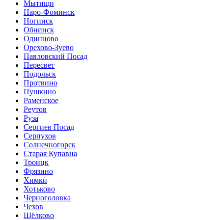
Мытищи
Наро-Фоминск
Ногинск
Обнинск
Одинцово
Орехово-Зуево
Павловский Посад
Пересвет
Подольск
Протвино
Пушкино
Раменское
Реутов
Руза
Сергиев Посад
Серпухов
Солнечногорск
Старая Купавна
Троицк
Фрязино
Химки
Хотьково
Черноголовка
Чехов
Щёлково