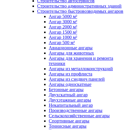
Строительство автосервисов
Строительство административных зданий
Строительство быстровозводимых ангаров
Ангар 5000 м²
Ангар 3000 м²
Ангар 2000 м²
Ангар 1500 м²
Ангар 1000 м²
Ангар 500 м²
Авиационные ангары
Ангары для животных
Ангары для хранения и ремонта
техники
Ангары из металлоконструкций
Ангары из профлиста
Ангары из сэндвич панелей
Ангары односкатные
Бетонные ангары
Двухскатный ангар
Двухэтажные ангары
Некапитальный ангар
Производственные ангары
Сельскохозяйственные ангары
Спортивные ангары
Теннисные ангары