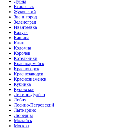
Дубна
Егорьевск
Жуковский
Звенигород
Зеленоград
Ивантеевка
Калуга
Кашира
Клин
Коломна
Королев
Котельники
Красноармейск
Красногорск
Краснозаводск
Краснознаменск
Кубинка
Куровское
Ликино-Дулёво
Лобня
Лосино-Петровский
Лыткарино
Люберцы
Можайск
Москва