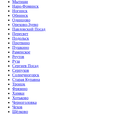
Мытищи
Наро-Фоминск
Ногинск
Обнинск
Одинцово
Орехово-Зуево
Павловский Посад
Пересвет
Подольск
Протвино
Пушкино
Раменское
Реутов
Руза
Сергиев Посад
Серпухов
Солнечногорск
Старая Купавна
Троицк
Фрязино
Химки
Хотьково
Черноголовка
Чехов
Щёлково