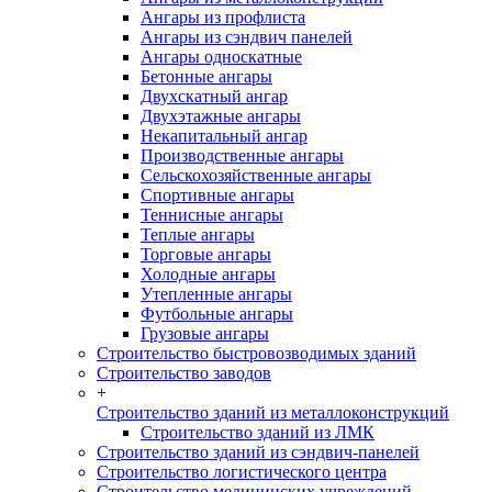
Ангары из профлиста
Ангары из сэндвич панелей
Ангары односкатные
Бетонные ангары
Двухскатный ангар
Двухэтажные ангары
Некапитальный ангар
Производственные ангары
Сельскохозяйственные ангары
Спортивные ангары
Теннисные ангары
Теплые ангары
Торговые ангары
Холодные ангары
Утепленные ангары
Футбольные ангары
Грузовые ангары
Строительство быстровозводимых зданий
Строительство заводов
+
Строительство зданий из металлоконструкций
Строительство зданий из ЛМК
Строительство зданий из сэндвич-панелей
Строительство логистического центра
Строительство медицинских учреждений