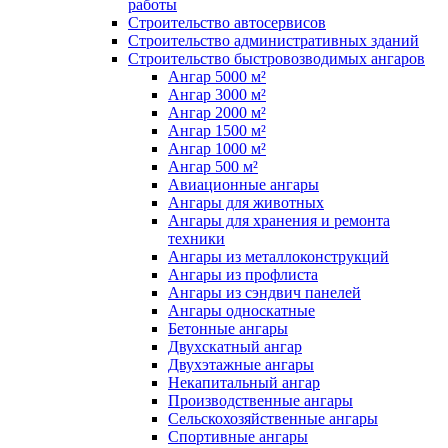
работы
Строительство автосервисов
Строительство административных зданий
Строительство быстровозводимых ангаров
Ангар 5000 м²
Ангар 3000 м²
Ангар 2000 м²
Ангар 1500 м²
Ангар 1000 м²
Ангар 500 м²
Авиационные ангары
Ангары для животных
Ангары для хранения и ремонта
техники
Ангары из металлоконструкций
Ангары из профлиста
Ангары из сэндвич панелей
Ангары односкатные
Бетонные ангары
Двухскатный ангар
Двухэтажные ангары
Некапитальный ангар
Производственные ангары
Сельскохозяйственные ангары
Спортивные ангары