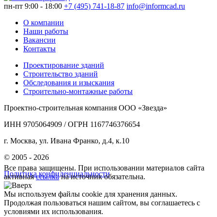
пн-пт 9:00 - 18:00
+7 (495) 741-18-87
info@informcad.ru
О компании
Наши работы
Вакансии
Контакты
Проектирование зданий
Строительство зданий
Обследования и изыскания
Строительно-монтажные работы
Проектно-строительная компания ООО «Звезда»
ИНН 9705064909 / ОГРН 1167746376654
г. Москва, ул. Ивана Франко, д.4, к.10
© 2005 - 2026
Все права защищены. При использовании материалов сайта
Политика конфиденциальности
активная
ссылка
на источник обязательна.
Мы используем файлы cookie для хранения данных.
Продолжая пользоваться нашим сайтом, вы соглашаетесь с
условиями их использования.