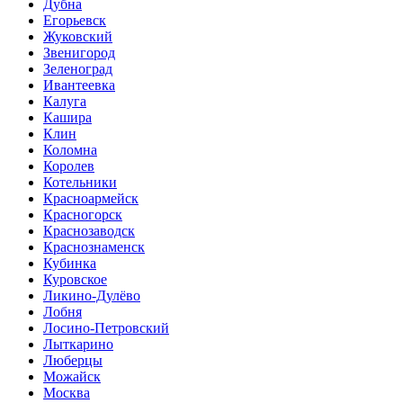
Дубна
Егорьевск
Жуковский
Звенигород
Зеленоград
Ивантеевка
Калуга
Кашира
Клин
Коломна
Королев
Котельники
Красноармейск
Красногорск
Краснозаводск
Краснознаменск
Кубинка
Куровское
Ликино-Дулёво
Лобня
Лосино-Петровский
Лыткарино
Люберцы
Можайск
Москва