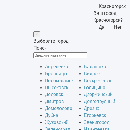
Красногорск
Ваш город
Красногорск?
Да
Нет
×
Выберите город
Поиск:
Апрелевка
Балашиха
Бронницы
Видное
Волоколамск
Воскресенск
Высоковск
Голицыно
Дедовск
Дзержинский
Дмитров
Долгопрудный
Домодедово
Дрезна
Дубна
Егорьевск
Жуковский
Звенигород
Зеленоград
Ивантеевка