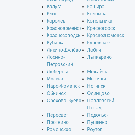
Калуга
Кашира
Клин
Коломна
Королев
Котельники
Красноармейск
Красногорск
Краснозаводск
Краснознаменск
Кубинка
Куровское
Ликино-Дулёво
Лобня
Лосино-
Лыткарино
Петровский
Люберцы
Можайск
Москва
Мытищи
Наро-Фоминск
Ногинск
Обнинск
Одинцово
Орехово-Зуево
Павловский
Посад
Пересвет
Подольск
Протвино
Пушкино
Раменское
Реутов