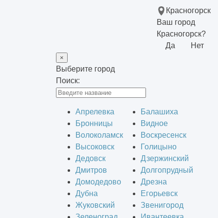
Красногорск
Ваш город
Красногорск?
Да
Нет
×
Выберите город
Поиск:
Апрелевка
Балашиха
Бронницы
Видное
Волоколамск
Воскресенск
Высоковск
Голицыно
Дедовск
Дзержинский
Дмитров
Долгопрудный
Домодедово
Дрезна
Дубна
Егорьевск
Жуковский
Звенигород
Зеленоград
Ивантеевка