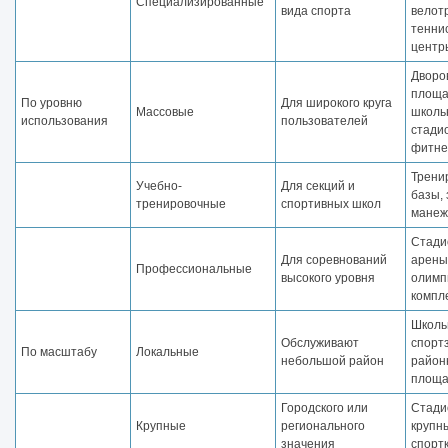
Специализированные
вида спорта
велот
тенни
центр
Дворо
площа
По уровню
Для широкого круга
Массовые
школь
использования
пользователей
стади
фитне
Трени
Учебно-
Для секций и
базы, 
тренировочные
спортивных школ
манеж
Стади
Для соревнований
арены
Профессиональные
высокого уровня
олимп
компл
Школь
Обслуживают
спорт
По масштабу
Локальные
небольшой район
район
площа
Городского или
Стади
Крупные
регионального
крупн
значения
спорт