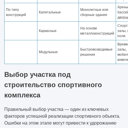
Арены
По типу
Монолитные или
Капитальные
бассе
конструкций
сборные здания
дворц
Спорт
На основе
Каркасные
залы,
металлоконструкций
поля
Врем
Быстровозводимые
залы,
Модульные
решения
мобил
компл
Выбор участка под
строительство спортивного
комплекса
Правильный выбор участка — один из ключевых
факторов успешной реализации спортивного объекта.
Ошибки на этом этапе могут привести к удорожанию