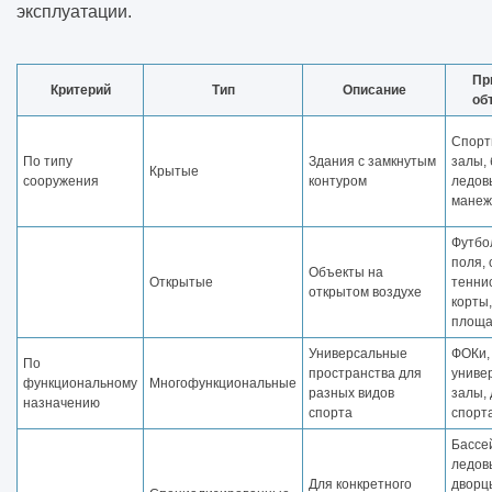
эксплуатации.
Пр
Критерий
Тип
Описание
об
Спорт
По типу
Здания с замкнутым
залы,
Крытые
сооружения
контуром
ледов
манеж
Футбо
поля,
Объекты на
Открытые
тенни
открытом воздухе
корты
площа
Универсальные
ФОКи,
По
пространства для
униве
функциональному
Многофункциональные
разных видов
залы,
назначению
спорта
спорт
Бассе
ледов
Для конкретного
дворц