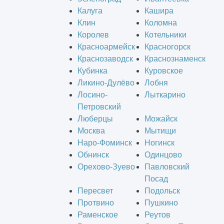
Калуга
Кашира
Клин
Коломна
Королев
Котельники
Красноармейск
Красногорск
Краснозаводск
Краснознаменск
Кубинка
Куровское
Ликино-Дулёво
Лобня
Лосино-
Лыткарино
Петровский
Люберцы
Можайск
Москва
Мытищи
Наро-Фоминск
Ногинск
Обнинск
Одинцово
Орехово-Зуево
Павловский
Посад
Пересвет
Подольск
Протвино
Пушкино
Раменское
Реутов