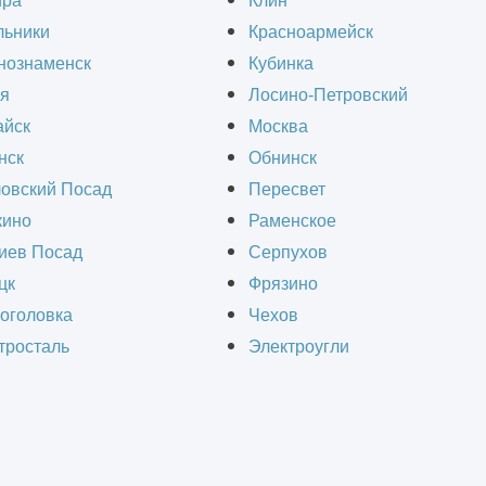
ира
Клин
ного строительства. Это одна из наиболее про
льники
Красноармейск
ексных проектов сооружений и зданий, эксплуа
нознаменск
Кубинка
с традиционными методами двухмерного моде
я
Лосино-Петровский
йск
Москва
нск
Обнинск
M проектирование в строительстве.
овский Посад
Пересвет
ино
Раменское
иев Посад
Серпухов
цк
Фрязино
 BIM
оголовка
Чехов
тросталь
Электроугли
тирование BIM