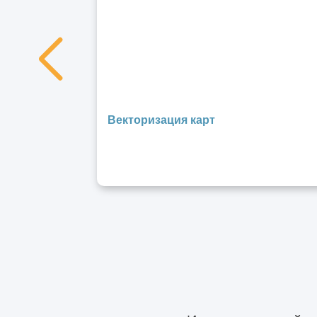
Отличия технического надзора от
строительного контроля
Чем капитальный ремонт отличается от
реконструкции
Что относится к реконструкции зданий и
Векторизация карт
сооружений
Чем отличается реконструкция от
перепланировки нежилого помещения
Металлический кессон – лучшее решение
для подвалов: монтаж, производство
Виды металлоконструкций
Особенности проектирования