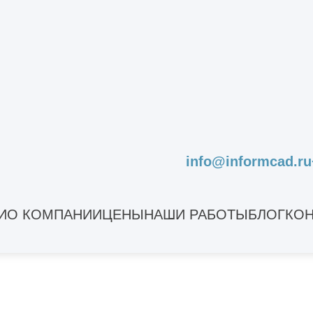
Получить ра
info@informcad.ru
Другие услуги
И
О КОМПАНИИ
ЦЕНЫ
НАШИ РАБОТЫ
БЛОГ
КОН