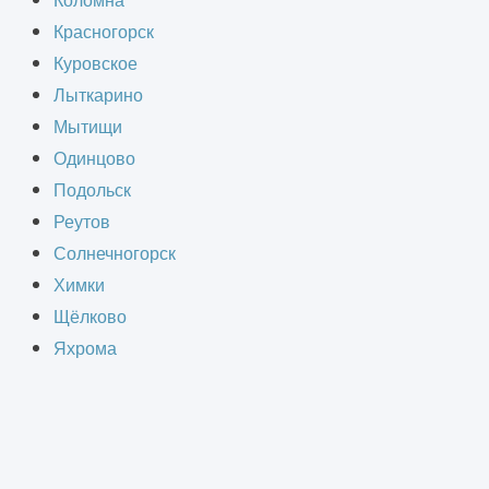
Коломна
грессивных проектных технологий.
Красногорск
тируемых в любых отраслях, и дает
Куровское
лирования.
Лыткарино
Мытищи
Одинцово
Подольск
Реутов
Солнечногорск
Химки
Щёлково
Яхрома