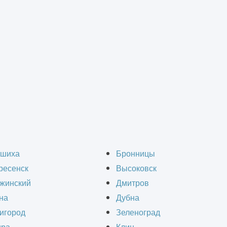
тве
IM проектирование в с
шиха
Бронницы
ресенск
Высоковск
жинский
Дмитров
на
Дубна
игород
Зеленоград
), или информационное моделирование зданий, 