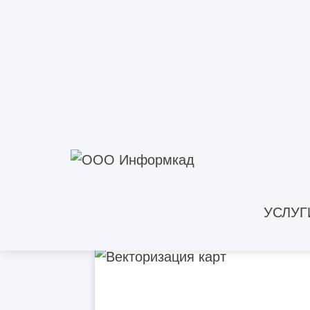
Что включают строительно-монтажные
работы
Что такое объем строительно-монтажных
работ
Какими документами оформляются
строительно-монтажные работы
Нужно ли СРО для монтажа
металлоконструкций
УСЛУГ
Прочие строительно-монтажные работы -
что это?
Кто осуществляет строительный контроль